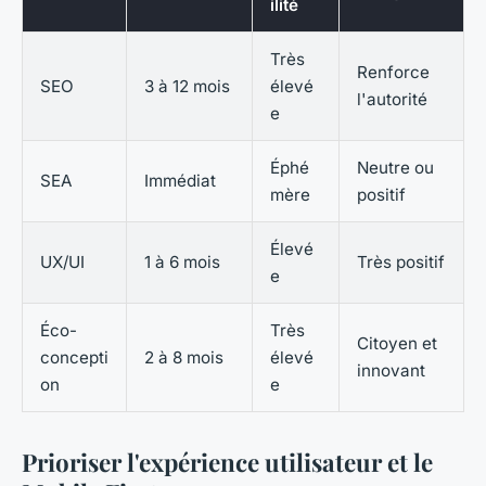
ilité
Très
Renforce
SEO
3 à 12 mois
élevé
l'autorité
e
Éphé
Neutre ou
SEA
Immédiat
mère
positif
Élevé
UX/UI
1 à 6 mois
Très positif
e
Éco-
Très
Citoyen et
concepti
2 à 8 mois
élevé
innovant
on
e
Prioriser l'expérience utilisateur et le