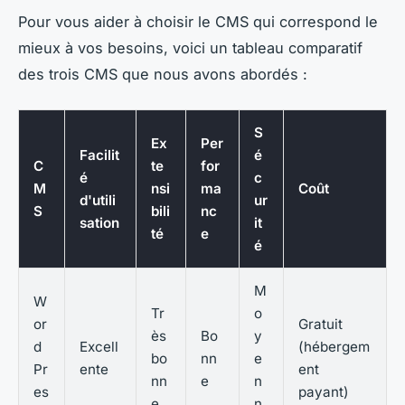
Pour vous aider à choisir le CMS qui correspond le
mieux à vos besoins, voici un tableau comparatif
des trois CMS que nous avons abordés :
S
Ex
Per
Facilit
é
C
te
for
é
c
M
nsi
ma
Coût
d'utili
ur
S
bili
nc
sation
it
té
e
é
M
W
Tr
o
or
Gratuit
ès
Bo
y
d
Excell
(hébergem
bo
nn
e
Pr
ente
ent
nn
e
n
es
payant)
e
n