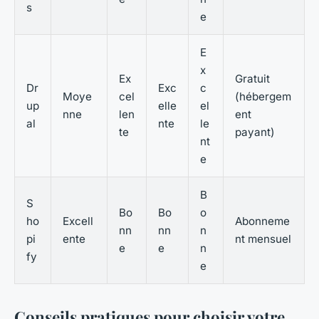
s
e
E
x
Ex
Gratuit
Dr
Exc
c
Moye
cel
(hébergem
up
elle
el
nne
len
ent
al
nte
le
te
payant)
nt
e
B
S
Bo
Bo
o
ho
Excell
Abonneme
nn
nn
n
pi
ente
nt mensuel
e
e
n
fy
e
Conseils pratiques pour choisir votre