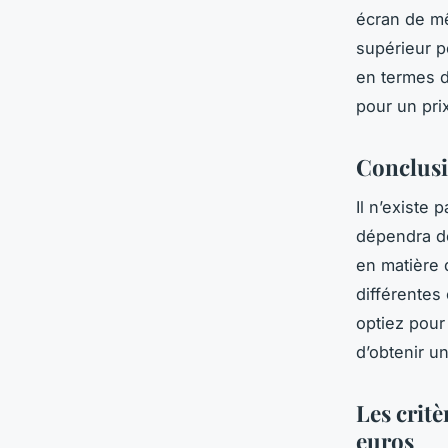
écran de mê
supérieur po
en termes d
pour un pri
Conclus
Il n’existe
dépendra de
en matière 
différentes
optiez pour
d’obtenir u
Les crit
euros