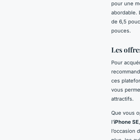
pour une me
abordable.
de 6,5 pouc
pouces.
Les offre
Pour acquér
recommandé 
ces platefo
vous permet
attractifs.
Que vous o
l’
iPhone SE
l’occasion 
plus, les av