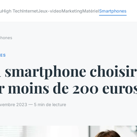
u
High Tech
Internet
Jeux-video
Marketing
Matériel
Smartphones
phones
ES
l smartphone choisir
r moins de 200 euros
ovembre 2023 — 5 min de lecture