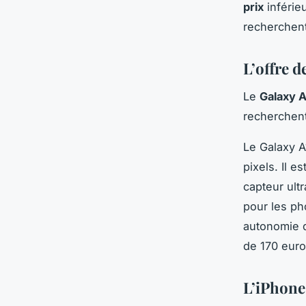
prix
inférie
recherchent
L’offre 
Le
Galaxy A
recherchen
Le Galaxy A
pixels. Il e
capteur ult
pour les ph
autonomie d
de 170 euro
L’iPhone 