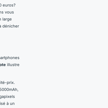
0 euros?
ans vous
n large
à dénicher
smartphones
ote
illustre
ité-prix.
5000mAh,
gapixels
isé à un