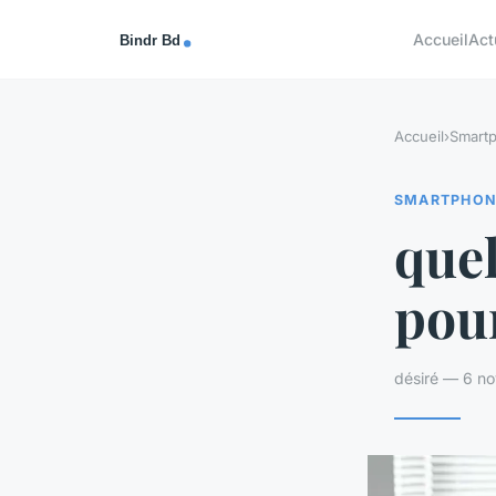
Accueil
Act
Accueil
›
Smart
SMARTPHON
que
pou
désiré — 6 n