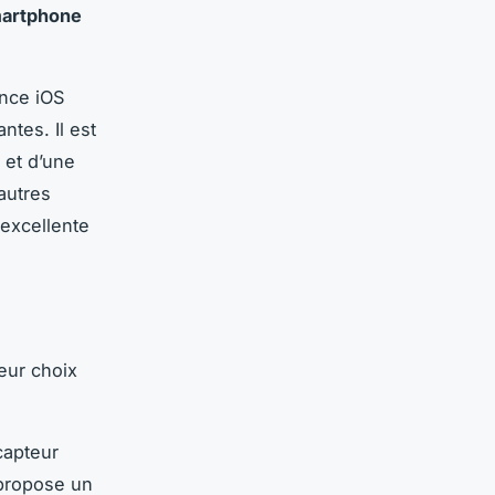
artphone
ence iOS
tes. Il est
 et d’une
autres
excellente
leur choix
capteur
 propose un