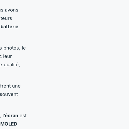
s avons
ateurs
a
batterie
 photos, le
 leur
e qualité,
frent une
, souvent
 l’
écran
est
AMOLED