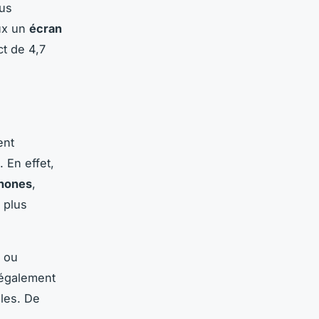
lus
ux un
écran
t de 4,7
ent
 En effet,
hones
,
 plus
, ou
 également
lles. De