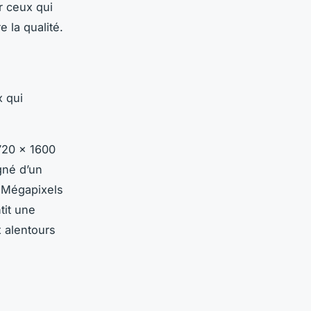
r ceux qui
 la qualité.
 qui
720 x 1600
né d’un
2 Mégapixels
it une
 alentours