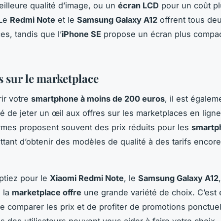
illeure qualité d’image, ou un
écran LCD
pour un coût p
 Le
Redmi Note
et le
Samsung Galaxy A12
offrent tous de
es, tandis que l’
iPhone SE
propose un écran plus compac
s sur le marketplace
ir votre
smartphone à moins de 200 euros
, il est égalem
de jeter un œil aux offres sur les marketplaces en ligne.
rmes proposent souvent des prix réduits pour les
smartp
tant d’obtenir des modèles de qualité à des tarifs encore
ptiez pour le
Xiaomi Redmi Note
, le
Samsung Galaxy A12
, la
marketplace offre
une grande variété de choix. C’est
de comparer les prix et de profiter de promotions ponctue
is des utilisateurs peuvent vous aider à faire votre choix.