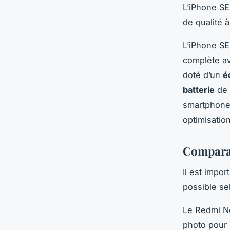
L’iPhone SE
de qualité 
L’iPhone SE
complète av
doté d’un
é
batterie
de 
smartphones
optimisatio
Comparai
Il est impor
possible se
Le Redmi No
photo pour 