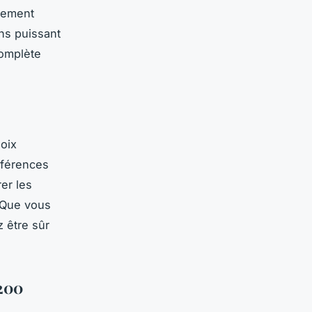
èrement
ins puissant
complète
hoix
éférences
er les
. Que vous
 être sûr
 200